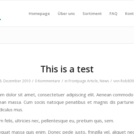
Homepage
Über uns
Sortiment
FAQ
Kont
This is a test
/
/
/
8. Dezember 2010
0 Kommentare
in
Frontpage Article
,
News
von
Rob809
m dolor sit amet, consectetuer adipiscing elit. Aenean commodo 
ean massa. Cum sociis natoque penatibus et magnis dis parturi
diculus mus.
felis, ultricies nec, pellentesque eu, pretium quis, sem.
quat massa quis enim. Donec pede justo, fringilla vel, aliquet ne