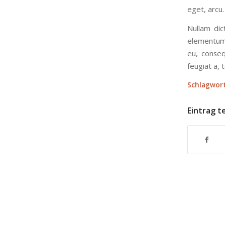
eget, arcu.
Nullam dic
elementum 
eu, conseq
feugiat a, t
Schlagwort
Eintrag t