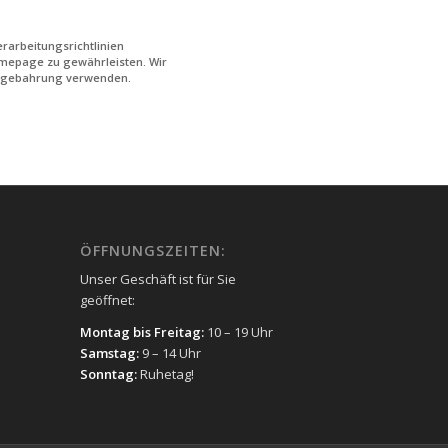
rarbeitungsrichtlinien
mepage zu gewährleisten. Wir
ftsgebahrung verwenden.
ÖFFNUNGSZEITEN:
Unser Geschäft ist für Sie
geöffnet:
Montag bis Freitag:
10 – 19 Uhr
Samstag:
9 – 14 Uhr
Sonntag:
Ruhetag!