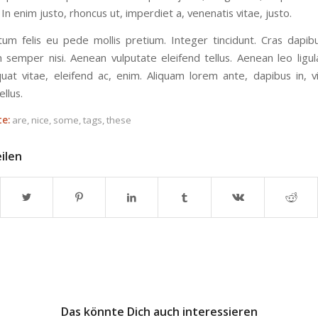
 In enim justo, rhoncus ut, imperdiet a, venenatis vitae, justo.
tum felis eu pede mollis pretium. Integer tincidunt. Cras dapib
semper nisi. Aenean vulputate eleifend tellus. Aenean leo ligula
uat vitae, eleifend ac, enim. Aliquam lorem ante, dapibus in, vi
ellus.
e:
are
,
nice
,
some
,
tags
,
these
eilen
Das könnte Dich auch interessieren