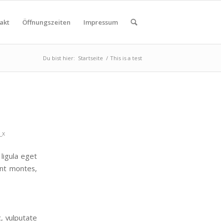
akt
Öffnungszeiten
Impressum
Du bist hier:
Startseite
/
This is a test
_x
ligula eget
ent montes,
c, vulputate