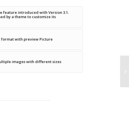
e feature introduced with Version 3.1.
sed by a theme to customize its
t format with preview Picture
ltiple images with different sizes
An