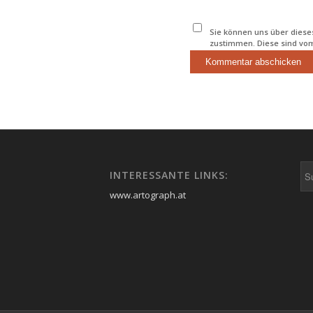
Sie können uns über diese
zustimmen. Diese sind vo
können Ihnen aber bestäti
INTERESSANTE LINKS:
www.artograph.at