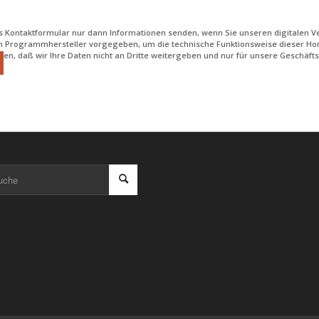
s Kontaktformular nur dann Informationen senden, wenn Sie unseren digitalen Ve
m Programmhersteller vorgegeben, um die technische Funktionsweise dieser Ho
gen, daß wir Ihre Daten nicht an Dritte weitergeben und nur für unsere Geschä