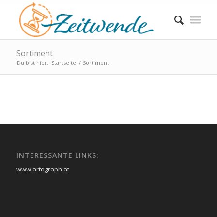
Sortiment
Du bist hier:
Startseite
/
Sortiment
INTERESSANTE LINKS:
www.artograph.at